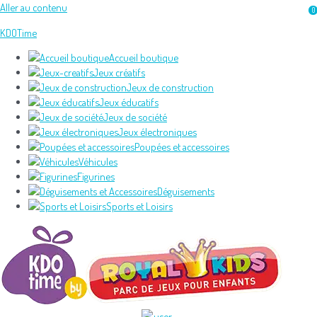
Aller au contenu
0
KDOTime
Accueil boutique
Jeux créatifs
Jeux de construction
Jeux éducatifs
Jeux de société
Jeux électroniques
Poupées et accessoires
Véhicules
Figurines
Déguisements
Sports et Loisirs