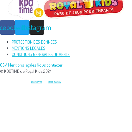
acebook
Twitter
Instagram
PROTECTION DES DONNEES
MENTIONS LEGALES
CONDITIONS GENERALES DE VENTE
CGV
Mentions légales
Nous contacter
© KDOTIME de Royal Kids 2024
Développement et conception du
et du
ProfSever
Start-Saitov