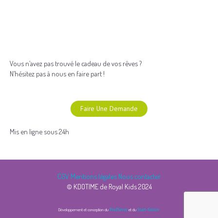
Vous n’avez pas trouvé le cadeau de vos rêves ?
N’hésitez pas à nous en faire part !
Faire Une Demande
Mis en ligne sous 24h
CGV
Mentions légales
Nous contacter
© KDOTIME de Royal Kids 2024
Développement et conception du
et du
ProfSever
Start-Saitov