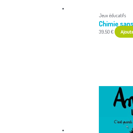
Jeux éducatifs
Chimie san
39,50
€
Ajoute