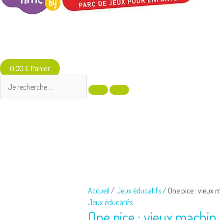
0,00
€
Panier
quantité
de
One
pice
:
Accueil
/
Jeux éducatifs
/ One pice : vieux 
vieux
Jeux éducatifs
machin
One pice : vieux machin