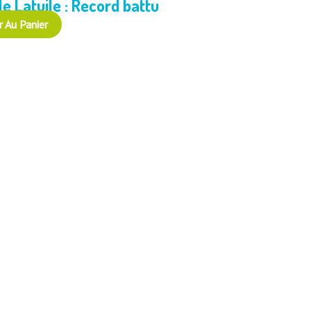
le Latuile : Record battu
r Au Panier