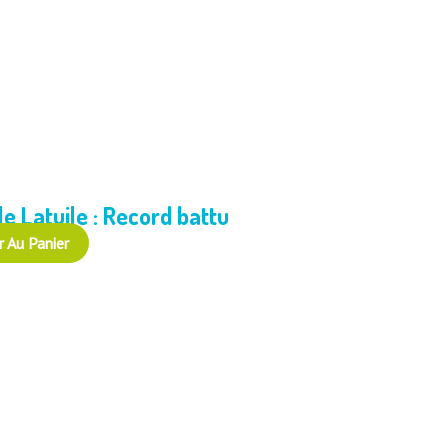
le Latuile : Record battu
r Au Panier