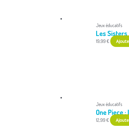
Jeux éducatifs
Les Sisters 
19,99
€
Ajoute
Jeux éducatifs
One Piece :
12,99
€
Ajoute