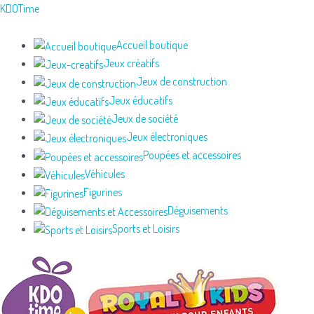
Aller
KDOTime
au
contenu
Accueil boutique
Jeux créatifs
Jeux de construction
Jeux éducatifs
Jeux de société
Jeux électroniques
Poupées et accessoires
Véhicules
Figurines
Déguisements
Sports et Loisirs