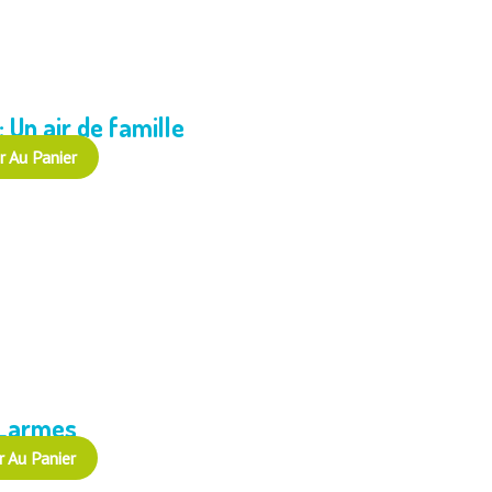
: Un air de famille
r Au Panier
 Larmes
r Au Panier