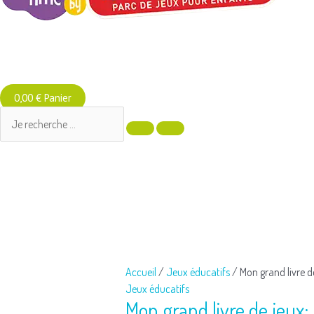
0,00
€
Panier
quantité
de
Mon
grand
livre
Accueil
/
Jeux éducatifs
/ Mon grand livre d
de
Jeux éducatifs
jeux:
Mon grand livre de jeux:
Cherche