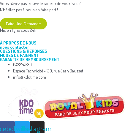
Vous n’avez pas trouvé le cadeau de vos rêves ?
N’hésitez pas à nous en faire part !
Faire Une Demande
Mis en ligne sous 24h
À PROPOS DE NOUS
nous contacter
QUESTIONS & RÉPONSES
MODES DE PAIEMENT
GARANTIE DE REMBOURSEMENT
0432741539
Espace Technicité - 120, rue Jean Dausset
info@kdotime.com
acebook
Twitter
Instagram