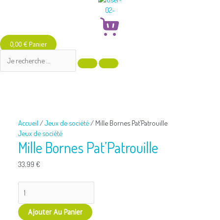
0,00
€
Panier
quantité
de
Mille
Bornes
Pat’Patrouille
Accueil
/
Jeux de société
/ Mille Bornes Pat’Patrouille
Jeux de société
Mille Bornes Pat’Patrouille
33,99
€
Ajouter Au Panier