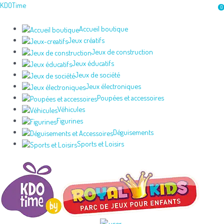
Aller
KDOTime
0
au
contenu
Accueil boutique
Jeux créatifs
Jeux de construction
Jeux éducatifs
Jeux de société
Jeux électroniques
Poupées et accessoires
Véhicules
Figurines
Déguisements
Sports et Loisirs