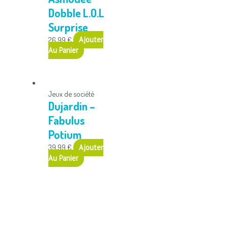
Dobble L.O.L
Surprise
26,99
€
Ajouter
Au Panier
Jeux de société
Dujardin –
Fabulus
Potium
39,99
€
Ajouter
Au Panier