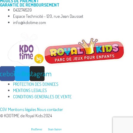
MODES DE PAIEMENT
GARANTIE DE REMBOURSEMENT
0432741539
Espace Technicité - 120, rue Jean Dausset
info@kdotime.com
acebook
Twitter
Instagram
PROTECTION DES DONNEES
MENTIONS LEGALES
CONDITIONS GENERALES DE VENTE
CGV
Mentions légales
Nous contacter
© KDOTIME de Royal Kids 2024
Développement et conception du
et du
ProfSever
Start-Saitov