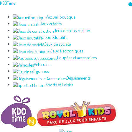
Aller
KDOTime
0
au
contenu
Accueil boutique
Jeux créatifs
Jeux de construction
Jeux éducatifs
Jeux de société
Jeux électroniques
Poupées et accessoires
Véhicules
Figurines
Déguisements
Sports et Loisirs