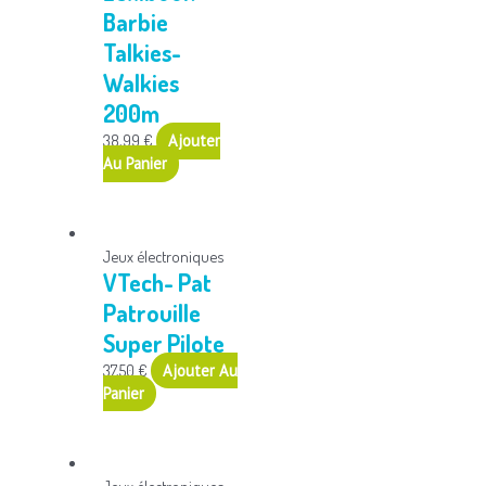
Barbie
Talkies-
Walkies
200m
38,99
€
Ajouter
Au Panier
Jeux électroniques
VTech- Pat
Patrouille
Super Pilote
37,50
€
Ajouter Au
Panier
Jeux électroniques