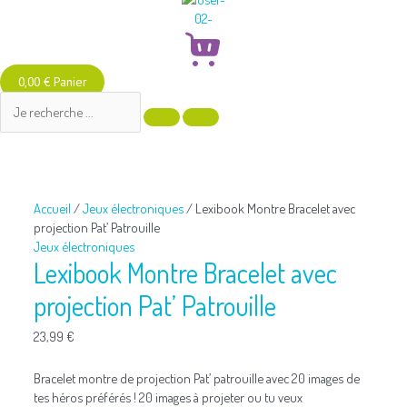
0,00
€
Panier
quantité
de
Lexibook
Montre
Accueil
/
Jeux électroniques
/ Lexibook Montre Bracelet avec
Bracelet
projection Pat’ Patrouille
avec
Jeux électroniques
projection
Lexibook Montre Bracelet avec
Pat’
Patrouille
projection Pat’ Patrouille
23,99
€
Bracelet montre de projection Pat’ patrouille avec 20 images de
tes héros préférés ! 20 images à projeter ou tu veux