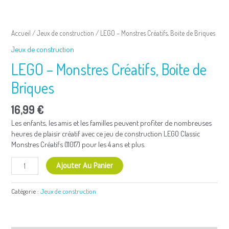
quantité
de
Accueil
/
Jeux de construction
/ LEGO – Monstres Créatifs, Boite de Briques
LEGO
Jeux de construction
-
Monstres
LEGO – Monstres Créatifs, Boite de
Créatifs,
Boite
Briques
de
Briques
16,99
€
Les enfants, les amis et les familles peuvent profiter de nombreuses
heures de plaisir créatif avec ce jeu de construction LEGO Classic
Monstres Créatifs (11017) pour les 4 ans et plus.
Ajouter Au Panier
Catégorie :
Jeux de construction