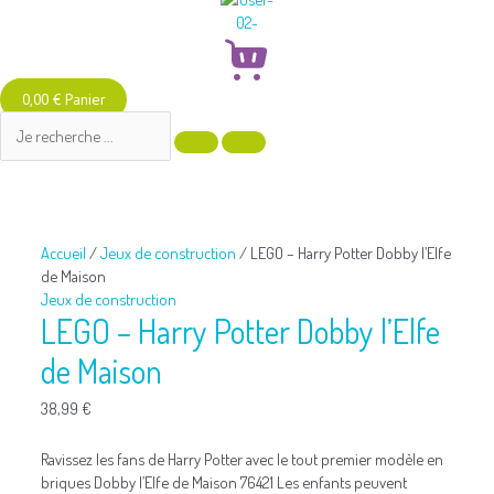
0,00
€
Panier
quantité
de
LEGO
-
Accueil
/
Jeux de construction
/ LEGO – Harry Potter Dobby l’Elfe
Harry
de Maison
Potter
Jeux de construction
Dobby
LEGO – Harry Potter Dobby l’Elfe
l’Elfe
de
de Maison
Maison
38,99
€
Ravissez les fans de Harry Potter avec le tout premier modèle en
briques Dobby l’Elfe de Maison 76421 Les enfants peuvent