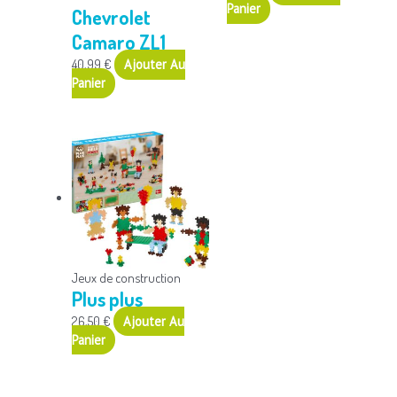
Panier
Chevrolet
Camaro ZL1
40,99
€
Ajouter Au
Panier
Jeux de construction
Plus plus
26,50
€
Ajouter Au
Panier