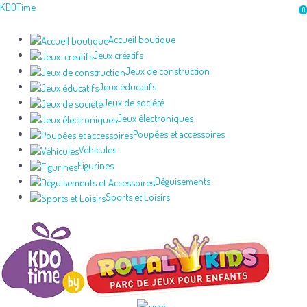
Aller
KDOTime
0
au
contenu
Accueil boutique
Jeux créatifs
Jeux de construction
Jeux éducatifs
Jeux de société
Jeux électroniques
Poupées et accessoires
Véhicules
Figurines
Déguisements
Sports et Loisirs