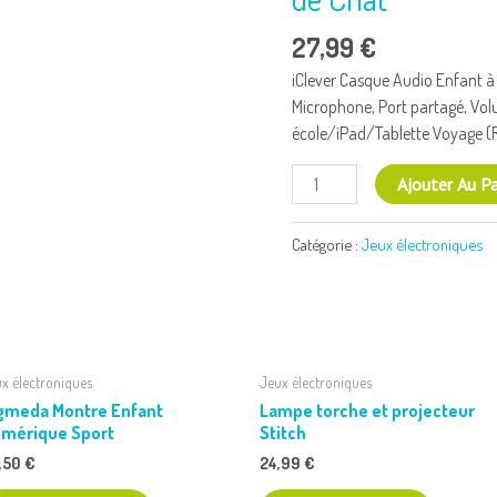
Enfant
à
27,99
€
Oreilles
iClever Casque Audio Enfant à
de
Microphone, Port partagé, Vo
Chat
école/iPad/Tablette Voyage (
Ajouter Au Pa
Catégorie :
Jeux électroniques
x électroniques
Jeux électroniques
gmeda Montre Enfant
Lampe torche et projecteur
mérique Sport
Stitch
,50
€
24,99
€