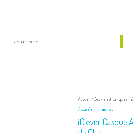
quantité
Accueil
/
Jeux électroniques
/ i
de
Jeux électroniques
iClever
iClever Casque A
Casque
Audio
de Chat