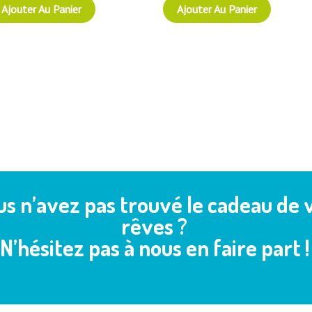
Ajouter Au Panier
Ajouter Au Panier
us n’avez pas trouvé le cadeau de 
rêves ?
N’hésitez pas à nous en faire part !