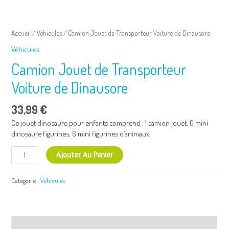
quantité
de
Accueil
/
Véhicules
/ Camion Jouet de Transporteur Voiture de Dinausore
Camion
Véhicules
Jouet
de
Camion Jouet de Transporteur
Transporteur
Voiture
Voiture de Dinausore
de
Dinausore
33,99
€
Ce jouet dinosaure pour enfants comprend : 1 camion jouet, 6 mini
dinosaure figurines, 6 mini figurines d’animaux.
Ajouter Au Panier
Catégorie :
Véhicules
Informations complémentaires