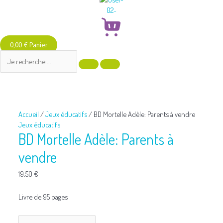
0,00
€
Panier
quantité
de
BD
Mortelle
Accueil
/
Jeux éducatifs
/ BD Mortelle Adèle: Parents à vendre
Adèle:
Jeux éducatifs
Parents
BD Mortelle Adèle: Parents à
à
vendre
vendre
19,50
€
Livre de 95 pages