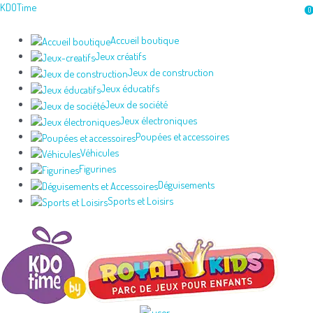
Aller
KDOTime
0
au
contenu
Accueil boutique
Jeux créatifs
Jeux de construction
Jeux éducatifs
Jeux de société
Jeux électroniques
Poupées et accessoires
Véhicules
Figurines
Déguisements
Sports et Loisirs