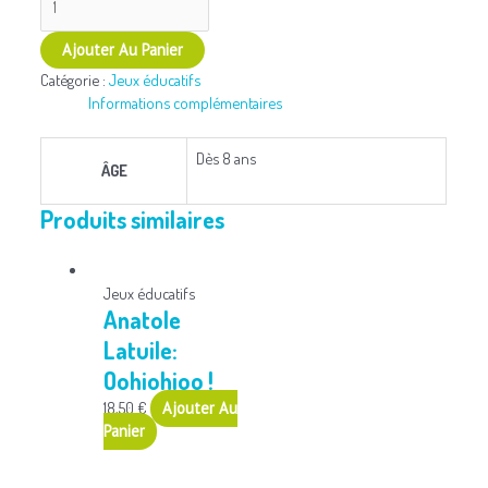
Ajouter Au Panier
Catégorie :
Jeux éducatifs
Informations complémentaires
Dès 8 ans
ÂGE
Produits similaires
Jeux éducatifs
Anatole
Latuile:
Oohiohioo !
18,50
€
Ajouter Au
Panier