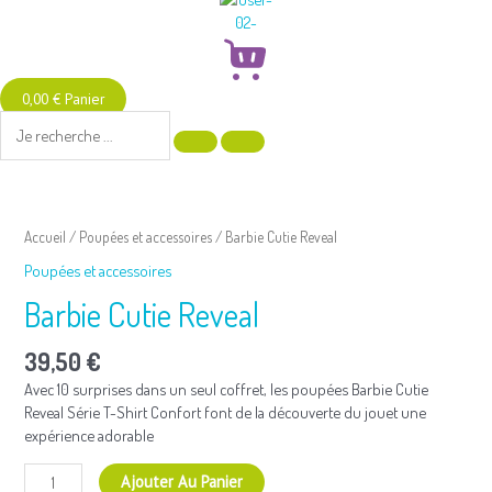
0,00
€
Panier
quantité
de
Accueil
/
Poupées et accessoires
/ Barbie Cutie Reveal
Barbie
Poupées et accessoires
Cutie
Reveal
Barbie Cutie Reveal
39,50
€
Avec 10 surprises dans un seul coffret, les poupées Barbie Cutie
Reveal Série T-Shirt Confort font de la découverte du jouet une
expérience adorable
Ajouter Au Panier