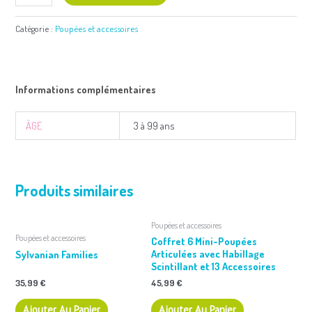
Catégorie :
Poupées et accessoires
Informations complémentaires
ÂGE
3 à 99 ans
Produits similaires
Poupées et accessoires
Poupées et accessoires
Coffret 6 Mini-Poupées
Articulées avec Habillage
Sylvanian Families
Scintillant et 13 Accessoires
35,99
€
45,99
€
Ajouter Au Panier
Ajouter Au Panier