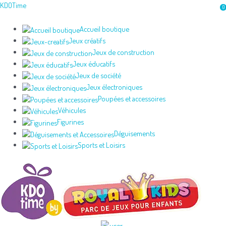
Aller
KDOTime
0
au
contenu
Accueil boutique
Jeux créatifs
Jeux de construction
Jeux éducatifs
Jeux de société
Jeux électroniques
Poupées et accessoires
Véhicules
Figurines
Déguisements
Sports et Loisirs