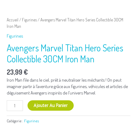
quantité
de
Accueil
/
Figurines
/ Avengers Marvel Titan Hero Series Collectible 30CM
Avengers
Iron Man
Marvel
Figurines
Titan
Hero
Avengers Marvel Titan Hero Series
Series
Collectible
Collectible 30CM Iron Man
30CM
Iron
23,99
€
Man
Iron Man file dans le ciel, prêt à neutraliser les méchants ! On peut
imaginer partir à l’aventure grâce aux figurines, véhicules et articles de
déguisement Avengers inspirés de l’univers Marvel.
Ajouter Au Panier
Catégorie :
Figurines