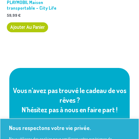
PLAYMOBIL Maison
transportable – City Life
59,99
€
Ajouter Au Panier
Vous n’avez pas trouvé le cadeau de vos
rêves ?
N’hésitez pas à nous en faire part !
Nous respectons votre vie privée.
Faire Une Demande
Nous utilisons des cookies pour améliorer votre expérience de