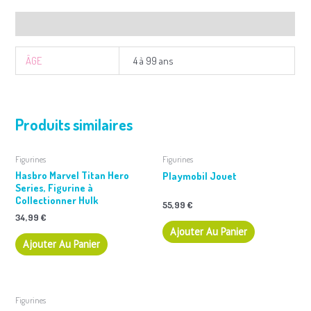
Informations complémentaires
ÂGE
4 à 99 ans
Produits similaires
Figurines
Figurines
Hasbro Marvel Titan Hero
Playmobil Jouet
Series, Figurine à
Collectionner Hulk
55,99
€
34,99
€
Ajouter Au Panier
Ajouter Au Panier
Figurines