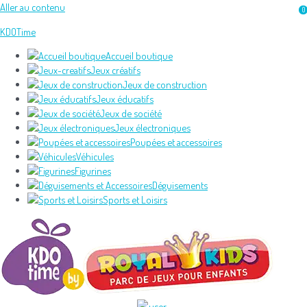
Aller au contenu
0
KDOTime
Accueil boutique
Jeux créatifs
Jeux de construction
Jeux éducatifs
Jeux de société
Jeux électroniques
Poupées et accessoires
Véhicules
Figurines
Déguisements
Sports et Loisirs