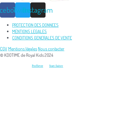
acebook
Twitter
Instagram
PROTECTION DES DONNEES
MENTIONS LEGALES
CONDITIONS GENERALES DE VENTE
CGV
Mentions légales
Nous contacter
© KDOTIME de Royal Kids 2024
Développement et conception du
et du
ProfSever
Start-Saitov