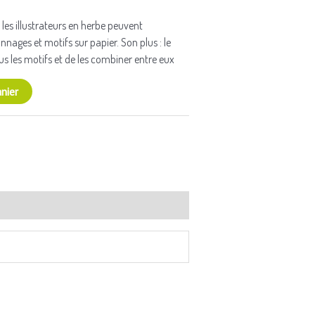
 les illustrateurs en herbe peuvent
ages et motifs sur papier. Son plus : le
s les motifs et de les combiner entre eux
nier