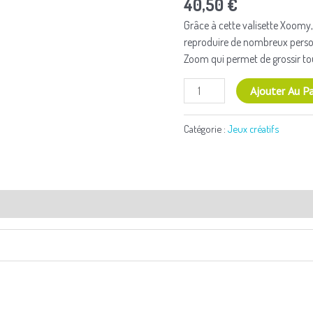
40,50
€
Midi
Licornes
Grâce à cette valisette Xoomy,
reproduire de nombreux personn
Zoom qui permet de grossir tou
Ajouter Au Pa
Catégorie :
Jeux créatifs