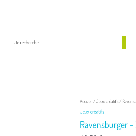
quantité
Accueil
/
Jeux créatifs
/ Ravensb
de
Jeux créatifs
Ravensburger
Ravensburger – 
-
Xoomy