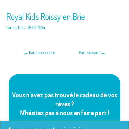
Navigation
de
l’article
Royal Kids Roissy en Brie
Par
michel
/
26.07.2024
←
Parc précédent
Parc suivant
→
Vous n’avez pas trouvé le cadeau de vos
rêves ?
N’hésitez pas à nous en faire part !